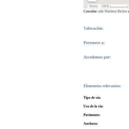
Consultar
calle
Martínez Rücker
e
Valoración:
Pertenece a:
Accedemos por:
Elementos relevantes:
Tipo de vía:
Uso de la vía:
Pavimento:
Anchura: