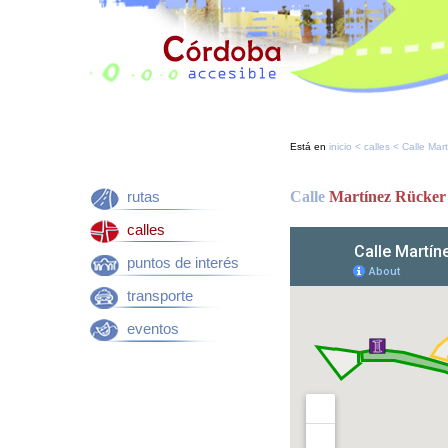
Está en
inicio
<
calles
< Calle Mar
rutas
Calle
Martínez Rücker
calles
puntos de interés
transporte
eventos