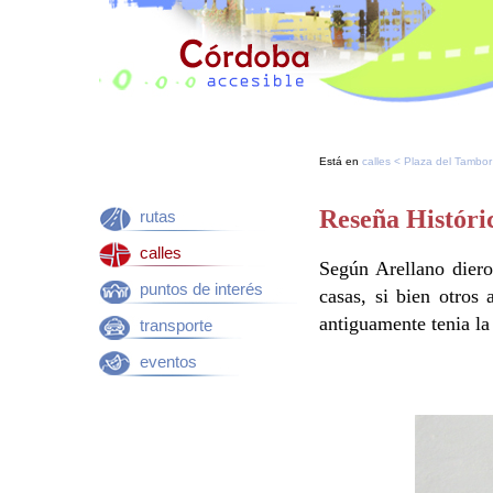
Está en
calles
<
Plaza del Tambor
Reseña Históri
rutas
calles
Según Arellano diero
puntos de interés
casas, si bien otros
antiguamente tenia la
transporte
eventos