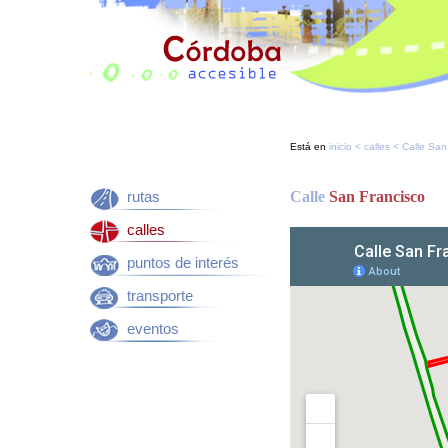
Está en
inicio
<
calles
< Calle San
rutas
Calle
San Francisco
calles
puntos de interés
transporte
eventos