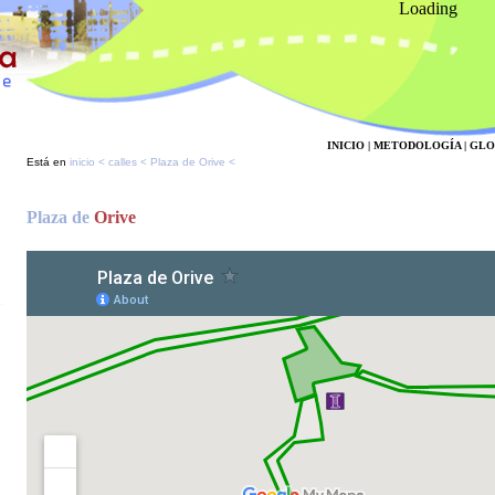
Loading
INICIO
|
METODOLOGÍA
|
GLO
Está en
inicio
<
calles
< Plaza de Orive <
Plaza de
Orive