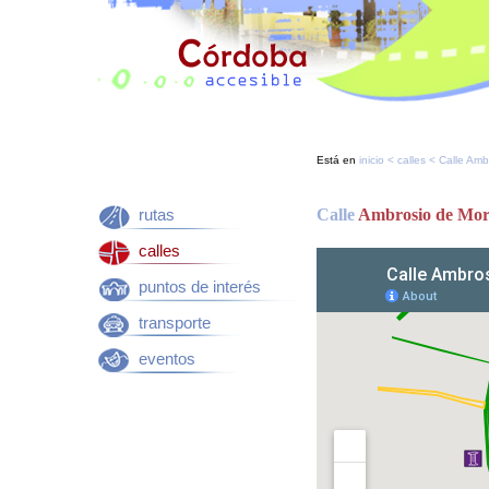
Está en
inicio
<
calles
< Calle Amb
rutas
Calle
Ambrosio de Mor
calles
puntos de interés
transporte
eventos